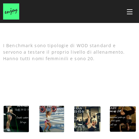
I Benchmark sono tipologie di WOD standard e
servono a testare il proprio livello di allenamento.
Hanno tutti nomi femminili e sono 20.